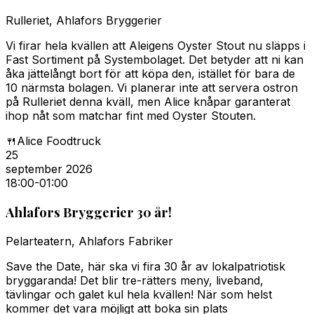
Rulleriet, Ahlafors Bryggerier
Vi firar hela kvällen att Aleigens Oyster Stout nu släpps i
Fast Sortiment på Systembolaget. Det betyder att ni kan
åka jättelångt bort för att köpa den, istället för bara de
10 närmsta bolagen. Vi planerar inte att servera ostron
på Rulleriet denna kväll, men Alice knåpar garanterat
ihop nåt som matchar fint med Oyster Stouten.
🍴
Alice Foodtruck
25
september 2026
18:00
-01:00
Ahlafors Bryggerier 30 år!
Pelarteatern, Ahlafors Fabriker
Save the Date, här ska vi fira 30 år av lokalpatriotisk
bryggaranda! Det blir tre-rätters meny, liveband,
tävlingar och galet kul hela kvällen! När som helst
kommer det vara möjligt att boka sin plats