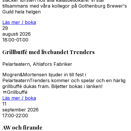
släcker törsten hos alla kalasbesökare! Vi står
tillsammans med våra kollegor på Gothenburg Brewer's
Guild hela helgen
Läs mer / boka
29
augusti 2026
18:00
-01:00
Grillbuffé med livebandet Trenders
Pelarteatern, Ahlafors Fabriker
Mogren&Mortensen bjuder in till fest i
PelarteaternTrenders kommer och spelar och en härlig
grillbuffé dukas fram. Biljetter bokas i länken!
🍴
Grillbuffé
Läs mer / boka
11
september 2026
17:00
-22:00
AW och firande