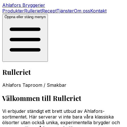
Ahlafors
Bryggerier
Produkter
Rulleriet
Recept
Tjänster
Om oss
Kontakt
Öppna eller stäng menyn
Rulleriet
Ahlafors Taproom / Smakbar
Välkommen till Rulleriet
Vi erbjuder ständigt ett brett utbud av Ahlafors-
sortimentet. Här serverar vi inte bara våra klassiska
ölsorter utan också unika, experimentella brygder och