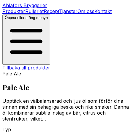
Ahlafors
Bryggerier
Produkter
Rulleriet
Recept
Tjänster
Om oss
Kontakt
Öppna eller stäng menyn
Tillbaka till produkter
Pale Ale
Pale Ale
Upptäck en välbalanserad och ljus öl som förför dina
sinnen med sin behagliga beska och rika smaker. Denna
öl kombinerar subtila inslag av bär, citrus och
stenfrukter, vilket…
Typ