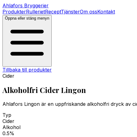
Ahlafors
Bryggerier
Produkter
Rulleriet
Recept
Tjänster
Om oss
Kontakt
Öppna eller stäng menyn
Tillbaka till produkter
Cider
Alkoholfri Cider Lingon
Ahlafors Lingon är en uppfriskande alkoholfri dryck av c
Typ
Cider
Alkohol
0.5%