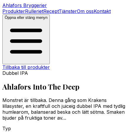
Ahlafors
Bryggerier
Produkter
Rulleriet
Recept
Tjänster
Om oss
Kontakt
Öppna eller stäng menyn
Tillbaka till produkter
Dubbel IPA
Ahlafors Into The Deep
Monstret är tillbaka. Denna gång som Krakens
lillasyster, en kraftfull och juiceig dubbel IPA med tydlig
humlearom, balanserad beska och lätt sötma. Smaken
bjuder på fruktiga toner av…
Typ